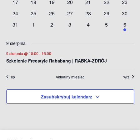
widok
0
0
0
0
0
0
0
17
18
19
20
21
22
23
wydarzenia
wydarzenia
wydarzenia
wydarzenia
wydarzenia
wydarzenia
wydarze
0
0
0
0
0
0
0
24
25
26
27
28
29
30
wydarzenia
wydarzenia
wydarzenia
wydarzenia
wydarzenia
wydarzenia
wydarze
0
0
0
0
0
0
1
31
1
2
3
4
5
6
wydarzenia
wydarzenia
wydarzenia
wydarzenia
wydarzenia
wydarzenia
wydarz
9 sierpnia
9 sierpnia @ 10:00
-
16:00
Szkolenie Freestyle Rababang | RABKA-ZDRÓJ
lip
Aktualny miesiąc
wrz
Zasubskrybuj kalendarz