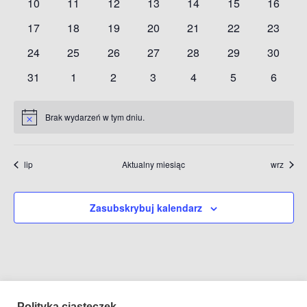
i
0
0
0
0
0
0
0
10
11
12
13
14
15
16
wydarzenia
wydarzenia
wydarzenia
wydarzenia
wydarzenia
wydarzenia
wydarze
widok
0
0
0
0
0
0
0
17
18
19
20
21
22
23
wydarzenia
wydarzenia
wydarzenia
wydarzenia
wydarzenia
wydarzenia
wydarze
0
0
0
0
0
0
0
24
25
26
27
28
29
30
wydarzenia
wydarzenia
wydarzenia
wydarzenia
wydarzenia
wydarzenia
wydarze
0
0
0
0
0
0
0
31
1
2
3
4
5
6
wydarzenia
wydarzenia
wydarzenia
wydarzenia
wydarzenia
wydarzenia
wydarz
Brak wydarzeń w tym dniu.
Powiadomienie
lip
Aktualny miesiąc
wrz
Zasubskrybuj kalendarz
Polityka ciasteczek