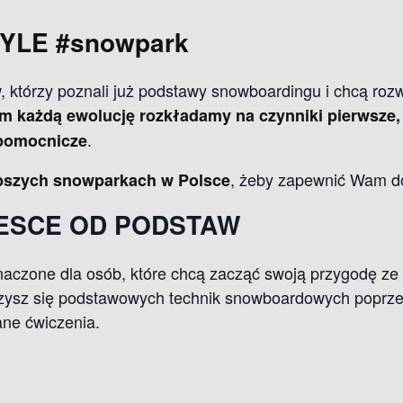
TYLE
#snowpark
, którzy poznali już podstawy snowboardingu i chcą roz
ym każdą ewolucję rozkładamy na czynniki pierwsze,
.
 pomocnicze
, żeby zapewnić Wam d
epszych snowparkach w Polsce
DESCE OD PODSTAW
aczone dla osób, które chcą zacząć swoją przygodę z
czysz się podstawowych technik snowboardowych poprze
ne ćwiczenia.