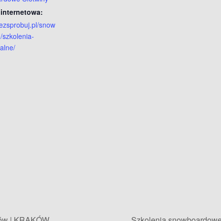
 internetowa:
wezsprobuj.pl/snow
/szkolenia-
alne/
stów | KRAKÓW
Szkolenia snowboardow