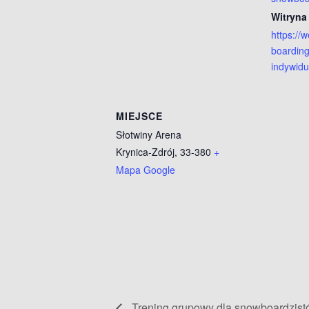
Witryna
https://
boarding
indywidu
MIEJSCE
Słotwiny Arena
Krynica-Zdrój
,
33-380
+
Mapa Google
Trening grupowy dla snowboardzi