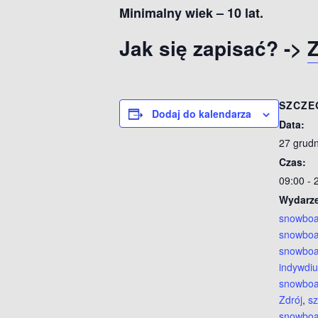
Minimalny wiek – 10 lat.
Jak się zapisać? ->
Z
SZCZE
Dodaj do kalendarza
Data:
27 grudn
Czas:
09:00 - 
Wydarze
snowboa
snowbo
snowbo
indywdiu
snowboa
Zdrój
,
sz
snowboa