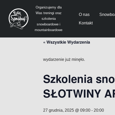
Organizujemy dla
Was treningi oraz
Przejdź
O nas
Snowboa
szkolenia
do
Kontakt
snowboardowe i
treści
mountainboardowe
« Wszystkie Wydarzenia
wydarzenie już minęło.
Szkolenia sn
SŁOTWINY A
27 grudnia, 2025 @ 09:00
-
20:00