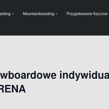
rding
Mountainboarding
Przygotowanie fizyczne
owboardowe indywidual
RENA