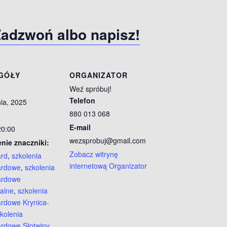
adzwoń albo napisz!
GÓŁY
ORGANIZATOR
Weź spróbuj!
Telefon
ia, 2025
880 013 068
E-mail
20:00
wezsprobuj@gmail.com
nie znaczniki:
Zobacz witrynę
rd
,
szkolenia
internetową Organizator
ardowe
,
szkolenia
ardowe
alne
,
szkolenia
rdowe Krynica-
kolenia
rdowe Słotwiny