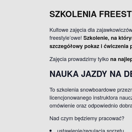
SZKOLENIA FREES
Kultowe zajęcia dla zajawkowiczów
freestyle’owe!
Szkolenie, na któr
szczegółowy pokaz i ćwiczenia
Zajęcia prowadzimy tylko
na najl
NAUKA JAZDY NA 
To szkolenia snowboardowe przezn
licencjonowanego instruktora nau
omówienie oraz odpowiednio dobra
Nad czym będziemy pracować?
ustawienie/regulacja sprzętu