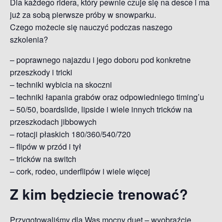
Dla każdego ridera, który pewnie czuje się na desce i ma
już za sobą pierwsze próby w snowparku.
Czego możecie się nauczyć podczas naszego
szkolenia?
– poprawnego najazdu i jego doboru pod konkretne
przeszkody i tricki
– techniki wybicia na skoczni
– techniki łapania grabów oraz odpowiedniego timing’u
– 50/50, boardslide, lipside i wiele innych tricków na
przeszkodach jibbowych
– rotacji płaskich 180/360/540/720
– flipów w przód i tył
– tricków na switch
– cork, rodeo, underflipów i wiele więcej
Z kim będziecie trenować?
Przygotowaliśmy dla Was mocny duet – wyobraźcie