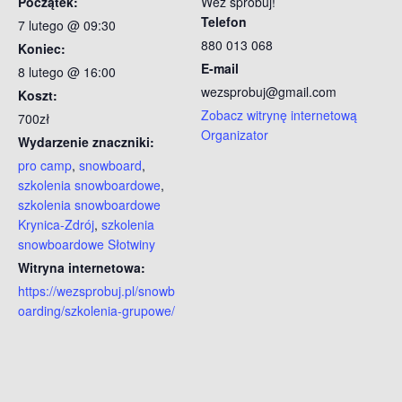
Początek:
Weź spróbuj!
Telefon
7 lutego @ 09:30
880 013 068
Koniec:
E-mail
8 lutego @ 16:00
wezsprobuj@gmail.com
Koszt:
Zobacz witrynę internetową
700zł
Organizator
Wydarzenie znaczniki:
pro camp
,
snowboard
,
szkolenia snowboardowe
,
szkolenia snowboardowe
Krynica-Zdrój
,
szkolenia
snowboardowe Słotwiny
Witryna internetowa:
https://wezsprobuj.pl/snowb
oarding/szkolenia-grupowe/