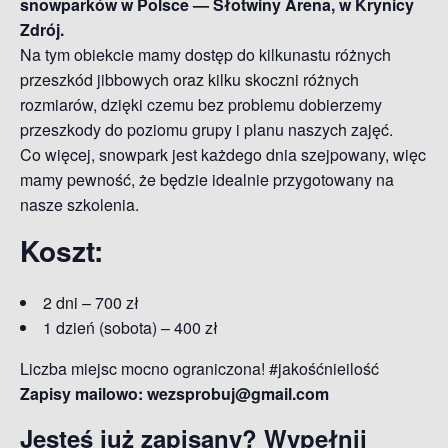
snowparków w Polsce — Słotwiny Arena, w Krynicy
Zdrój.
Na tym obiekcie mamy dostęp do kilkunastu różnych
przeszkód jibbowych oraz kilku skoczni różnych
rozmiarów, dzięki czemu bez problemu dobierzemy
przeszkody do poziomu grupy i planu naszych zajęć.
Co więcej, snowpark jest każdego dnia szejpowany, więc
mamy pewność, że będzie idealnie przygotowany na
nasze szkolenia.
Koszt:
2 dni – 700 zł
1 dzień (sobota) – 400 zł
Liczba miejsc mocno ograniczona! #jakośćnieilość
Zapisy mailowo: wezsprobuj@gmail.com
Jesteś już zapisany? Wypełnij