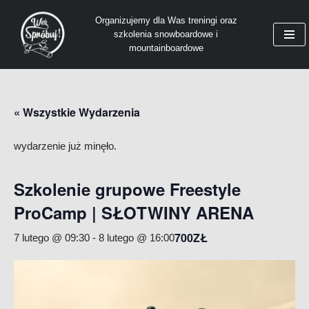
Organizujemy dla Was treningi oraz
szkolenia snowboardowe i
Przejdź
mountainboardowe
do
treści
« Wszystkie Wydarzenia
wydarzenie już minęło.
Szkolenie grupowe Freestyle
ProCamp | SŁOTWINY ARENA
700ZŁ
7 lutego @ 09:30
-
8 lutego @ 16:00