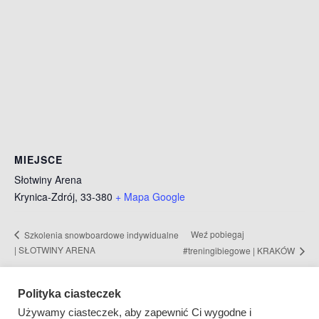
MIEJSCE
Słotwiny Arena
Krynica-Zdrój
,
33-380
+ Mapa Google
Weź pobiegaj
Szkolenia snowboardowe indywidualne
| SŁOTWINY ARENA
#treningibiegowe | KRAKÓW
Polityka ciasteczek
WEŹ SPRÓBUJ!
Używamy ciasteczek, aby zapewnić Ci wygodne i
| +48 880 013 068 |