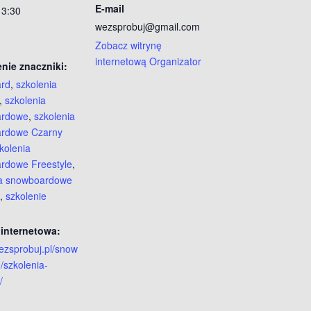
E-mail
13:30
wezsprobuj@gmail.com
Zobacz witrynę
internetową Organizator
nie znaczniki:
rd
,
szkolenia
,
szkolenia
ardowe
,
szkolenia
rdowe Czarny
kolenia
rdowe Freestyle
,
ia snowboardowe
,
szkolenie
 internetowa:
wezsprobuj.pl/snow
/szkolenia-
/