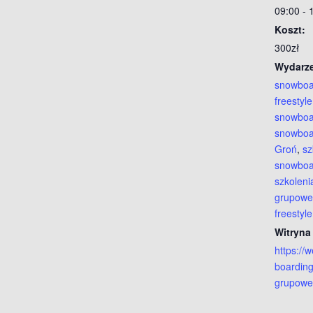
09:00 - 
Koszt:
300zł
Wydarze
snowboa
freestyle
snowbo
snowboa
Groń
,
sz
snowboa
szkolen
grupowe
freestyle
Witryna
https://
boarding
grupowe