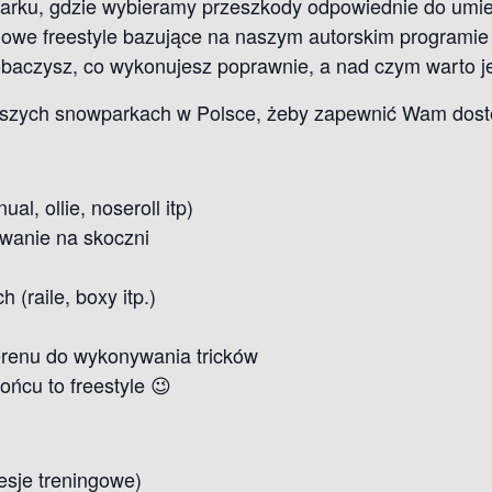
arku, gdzie wybieramy przeszkody odpowiednie do umiej
owe freestyle bazujące na naszym autorskim programie 
 zobaczysz, co wykonujesz poprawnie, a nad czym warto
epszych snowparkach w Polsce, żeby zapewnić Wam dos
l, ollie, noseroll itp)
owanie na skoczni
(raile, boxy itp.)
erenu do wykonywania tricków
ońcu to freestyle 😉
sesje treningowe)