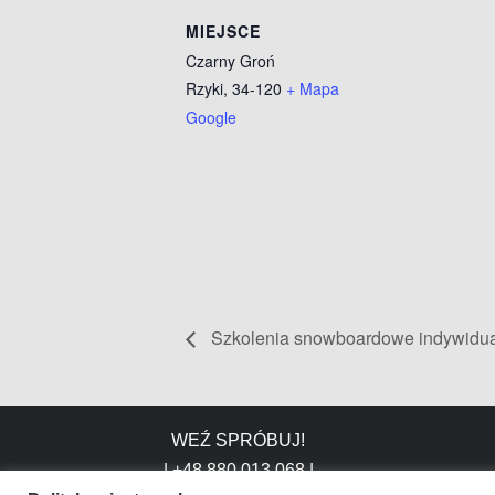
MIEJSCE
Czarny Groń
Rzyki
,
34-120
+ Mapa
Google
Szkolenia snowboardowe indywid
WEŹ SPRÓBUJ!
| +48 880 013 068 |