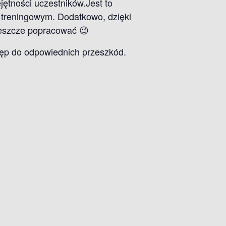
ętności uczestników.Jest to
trening
owym.
Dodatkowo, dzięki
 jeszcze popracować 😉
tęp do odpowiednich przeszkód.