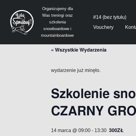
Organizujemy dla
Was treningi oraz
Przejdź
#14 (bez tytułu)
szkolenia
do
Vouchery
Kont
snowboardowe i
treści
mountainboardowe
« Wszystkie Wydarzenia
wydarzenie już minęło.
Szkolenie sn
CZARNY GR
300ZŁ
14 marca @ 09:00
-
13:30