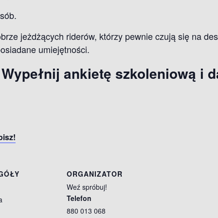
osób.
brze jeżdżących riderów, którzy pewnie czują się na de
posiadane umiejętności.
Wypełnij ankietę szkoleniową i d
isz!
GÓŁY
ORGANIZATOR
Weź spróbuj!
Telefon
a
880 013 068