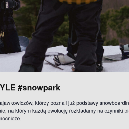
TYLE
#snowpark
zajawkowiczów, którzy poznali już podstawy snowboardin
nie, na którym każdą ewolucję rozkładamy na czynniki p
mocnicze.